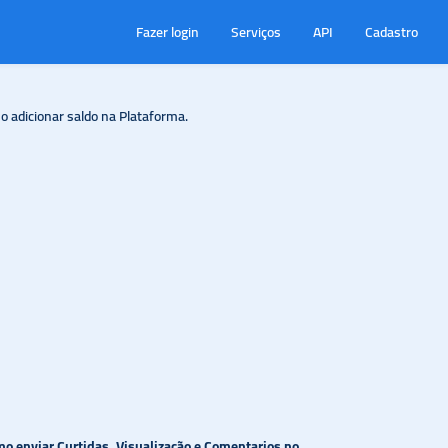
Fazer login
Serviços
API
Cadastro
 adicionar saldo na Plataforma.
 enviar Curtidas, Visualização e Comentarios no